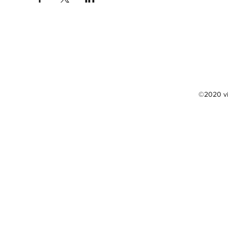
©2020 vi4